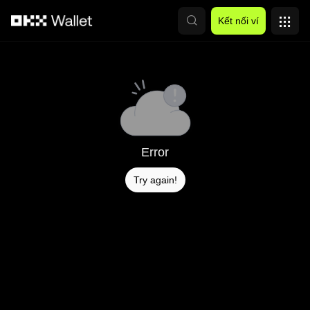
Chuyển đến nội dung chính
Kết nối ví
Error
Try again!