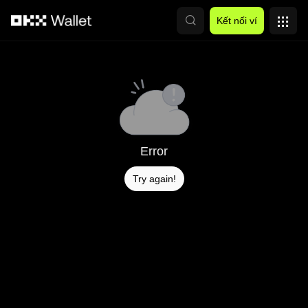
Chuyển đến nội dung chính
Kết nối ví
Error
Try again!