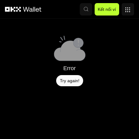
Chuyển đến nội dung chính
Kết nối ví
Error
Try again!