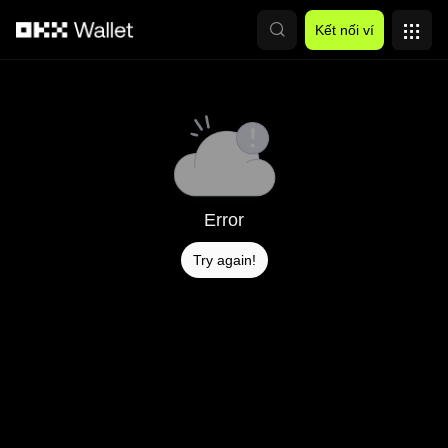
Chuyển đến nội dung chính
Kết nối ví
Error
Try again!