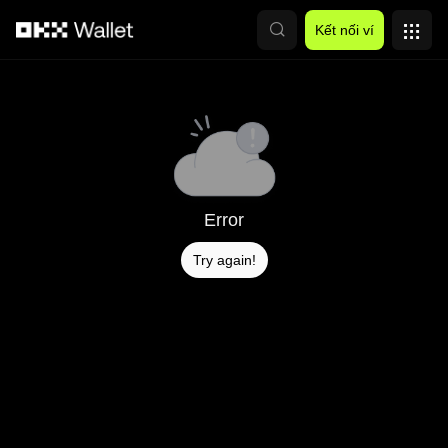
Chuyển đến nội dung chính
Kết nối ví
Error
Try again!