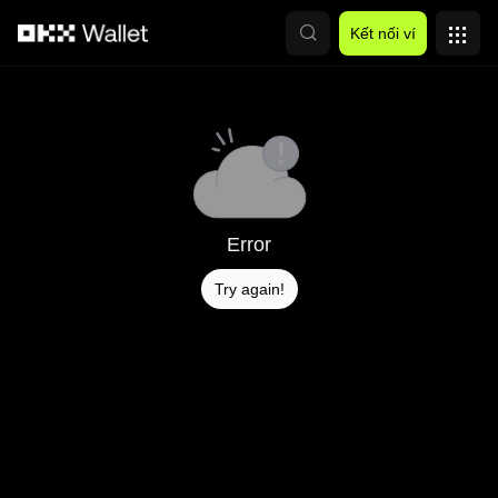
Chuyển đến nội dung chính
Kết nối ví
Error
Try again!