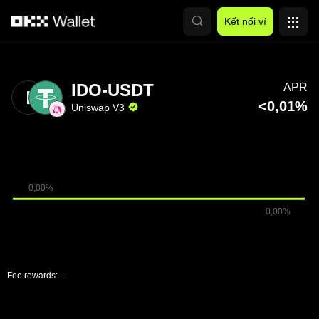
Chuyển đến nội dung chính
Kết nối ví
IDO-USDT
APR
<0,01%
Uniswap V3
Fee rewards:
--