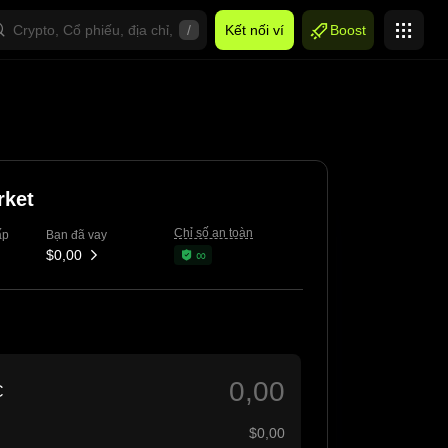
/
Kết nối ví
Boost
rket
Chỉ số an toàn
ấp
Bạn đã vay
$0,00
∞
C
$0,00