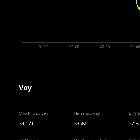
Vay
Cho khoản vay
Hạn mức vay
LTV t
$9,17T
$85M
77%