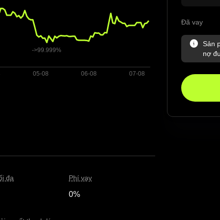
Đã vay
Sản p
nợ đư
ối đa
Phí vay
0%