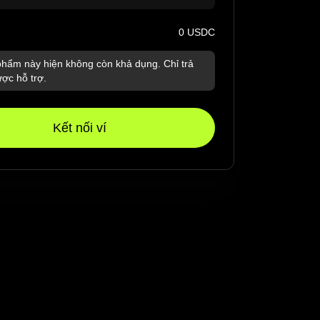
0 USDC
hẩm này hiện không còn khả dụng. Chỉ trả
ợc hỗ trợ.
Kết nối ví