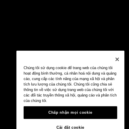
Chúng tôi sử dụng cookie để trang web của chúng tôi
hoạt động bình thường, cá nhân hoá nội dung và quảng
cáo, cung cấp các tính năng của mạng xã hội và phân
tích lưu lượng của chúng tôi. Chúng tôi cũng chia sẻ
thông tin về việc sử dụng trang web của chúng tôi với
các đối tác truyền thông xã hội, quảng cáo và phân tích
của chúng tôi.
Chấp nhận mọi cookie
Cài đặt cookie