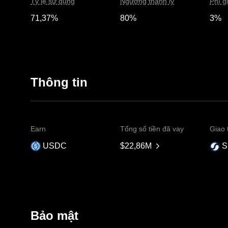
Tỷ lệ sử dụng
Ngưỡng thanh lý
Phí g
71,37%
80%
3%
Thông tin
Earn
Tổng số tiền đã vay
Giao 
USDC
$22,86M
S
Bảo mật