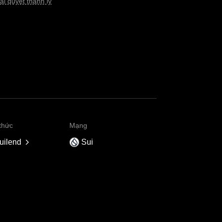
iải quyết thanh lý
thức
Mạng
uilend
Sui