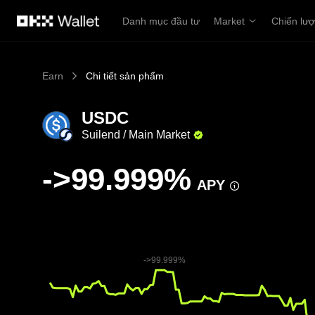
Chuyển đến nội dung chính
Danh mục đầu tư
Market
Chiến lư
Earn
Chi tiết sản phẩm
USDC
Suilend / Main Market
->99.999%
APY