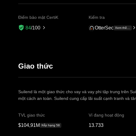
Điểm bảo mật CertiK
Kiểm tra
OtterSec
84
/100
Xem thêm +3
Giao thức
Suilend là một giao thức cho vay và vay phi tập trung trên S
một cách an toàn. Suilend cung cấp lãi suất cạnh tranh và t
TVL giao thức
Ví đang hoạt động
$104,91M
13.733
Xếp hạng 58