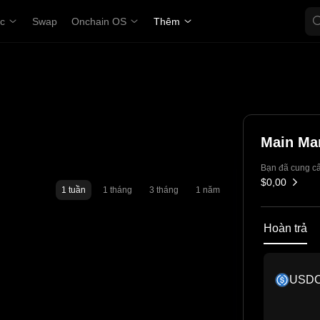
ợc
Swap
Onchain OS
Thêm
Main Ma
Bạn đã cung c
$0,00
1 tuần
1 tháng
3 tháng
1 năm
Hoàn trả
USD