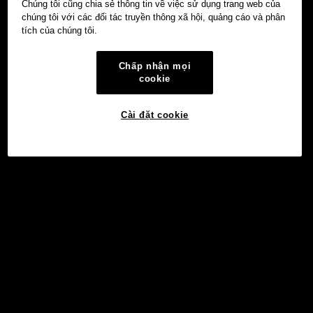
Chúng tôi cũng chia sẻ thông tin về việc sử dụng trang web của
chúng tôi với các đối tác truyền thông xã hội, quảng cáo và phân
tích của chúng tôi.
Chấp nhận mọi
cookie
Cài đặt cookie
©2017 - 2026 WEB3.OKX.COM
Tiếng Việt/USD