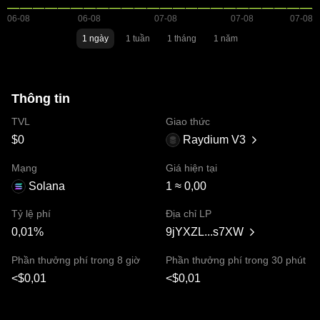
1 ngày
1 tuần
1 tháng
1 năm
Thông tin
TVL
Giao thức
$0
Raydium V3
Mạng
Giá hiện tại
Solana
1 ≈ 0,00
Tỷ lệ phí
Địa chỉ LP
0,01%
9jYXZL...s7XW
Phần thưởng phí trong 8 giờ
Phần thưởng phí trong 30 phút
<$0,01
<$0,01