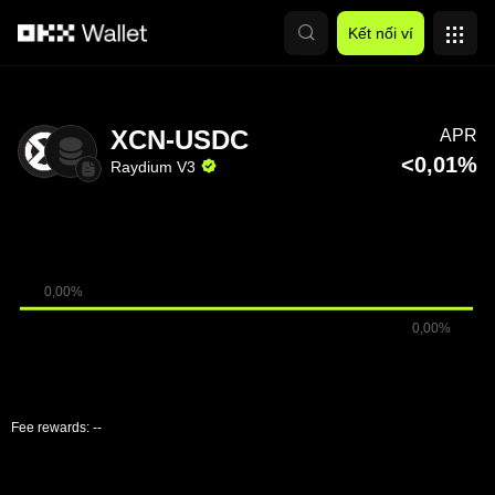
Chuyển đến nội dung chính
Kết nối ví
XCN-USDC
APR
<0,01%
Raydium V3
Fee rewards:
--