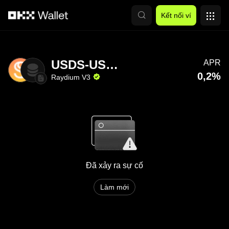
Chuyển đến nội dung chính
Kết nối ví
USDS-USDC
APR
0,2%
Raydium V3
Đã xảy ra sự cố
Làm mới