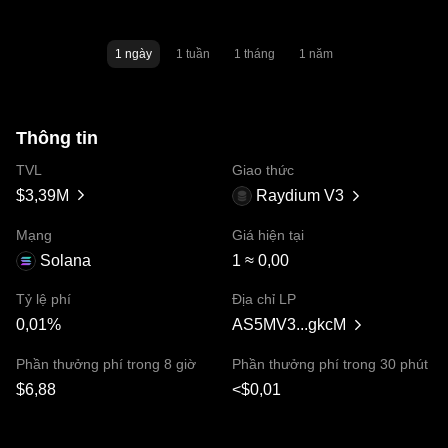
1 ngày
1 tuần
1 tháng
1 năm
Thông tin
TVL
Giao thức
$3,39M
Raydium V3
Mạng
Giá hiện tại
Solana
1 ≈ 0,00
Tỷ lệ phí
Địa chỉ LP
0,01%
AS5MV3...gkcM
Phần thưởng phí trong 8 giờ
Phần thưởng phí trong 30 phút
$6,88
<$0,01