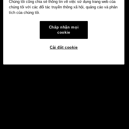
Chúng tôi cũng chia sẻ thông tin về việc sử dụng trang web của
chúng tôi với các đối tác truyền thông xã hội, quảng cáo và phân
tích của chúng tôi.
Chấp nhận mọi
cookie
Cài đặt cookie
©2017 - 2026 WEB3.OKX.COM
Tiếng Việt/USD