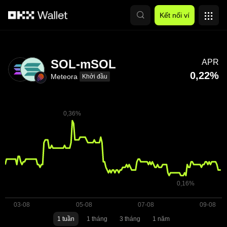
Chuyển đến nội dung chính
Kết nối ví
SOL-mSOL
APR
0,22%
Meteora
Khởi đầu
1 tuần
1 tháng
3 tháng
1 năm