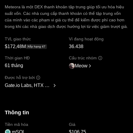
Meteora là một DEX thanh khoản tập trung giúp tối ưu hóa hiệu
suất vốn. Các nhà cung cấp thanh khoản có thể tập trung vốn
của mình vào các phạm vi giá cụ thể để kiếm được phí cao hơn
trong khi các nhà giao dịch được hưởng lợi từ việc giảm trượt giá.
TVL giao thức
Ví đang hoạt động
$172,48M
36.438
Xếp hạng 47
Thời gian HĐ
Cấu trúc nhóm
61 tháng
Meow
Được hỗ trợ bởi
Gate.io Labs, HTX Ventures, Signum Capital, GBV Capital,
Thông tin
Tiền mã hóa
Giá
mSOL
$106,75