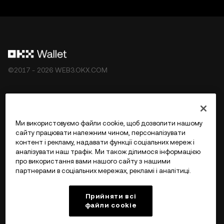
©2017 - 2026 WEB3.OKX.COM
Українська/USD
Ми використовуємо файли cookie, щоб дозволити нашому
сайту працювати належним чином, персоналізувати
контент і рекламу, надавати функції соціальних мереж і
аналізувати наш трафік. Ми також ділимося інформацією
Більше про OKX Web3
про використання вами нашого сайту з нашими
партнерами в соціальних мережах, рекламі і аналітиці.
Продукт
Прийняти всі
файли сookie
Підтримка