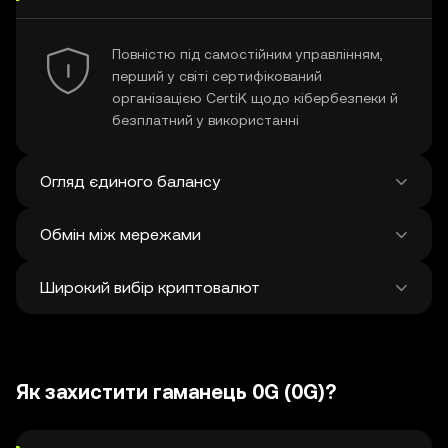
Повністю під самостійним управлінням,
перший у світі сертифікований
організацією CertiK щодо кібербезпеки й
безплатний у використанні
Огляд єдиного балансу
Обмін між мережами
Перегляд усіх балансів у понад 100
мережах на єдиній платформі
Широкий вибір криптовалют
Здійснюйте обмін і бриджінг між чим
завгодно у різних мережах в одній
транзакції Отримуйте найкращі ціни на
Відкрийте для себе понад 1 мільйон
токени й NFT з 500 децентралізованих
різних криптовалют і обмінюйте їх.
бірж і 38 ринків.
Як захистити гаманець 0G (0G)?
Щотижня додається в середньому
120 000 нових.