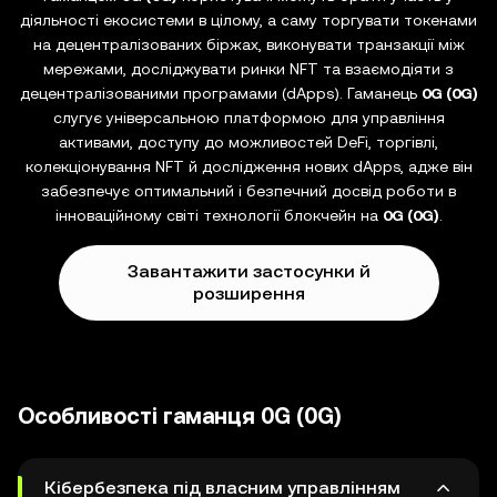
діяльності екосистеми в цілому, а саму торгувати токенами
на децентралізованих біржах, виконувати транзакції між
мережами, досліджувати ринки NFT та взаємодіяти з
децентралізованими програмами (dApps). Гаманець
0G (0G)
слугує універсальною платформою для управління
активами, доступу до можливостей DeFi, торгівлі,
колекціонування NFT й дослідження нових dApps, адже він
забезпечує оптимальний і безпечний досвід роботи в
інноваційному світі технології блокчейн на
0G (0G)
.
Завантажити застосунки й
розширення
Особливості гаманця 0G (0G)
Кібербезпека під власним управлінням