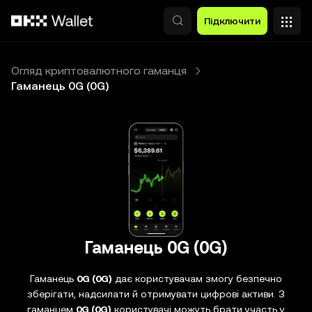
Перейти до основного вмісту
Підключити
Огляд криптовалютного гаманця
Гаманець 0G (0G)
Гаманець 0G (0G)
Гаманець
0G (0G)
дає користувачам змогу безпечно
зберігати, надсилати й отримувати цифрові активи. З
гаманцем
0G (0G)
користувачі можуть брати участь у