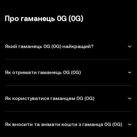
невикористані дозволи для
dApps
і
апаратного гаманця.
будьте обережні з небажаними
токенів для захисту 0G. Перед укладенням
повідомленнями.
транзакцій перевіряйте адреси
Про гаманець 0G (0G)
одержувачів
Який гаманець 0G (0G) найкращий?
Як отримати гаманець 0G (0G)
Як користуватися гаманцем 0G (0G)
Як вносити та знімати кошти з гаманця 0G (0G)