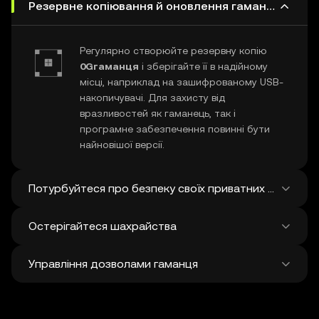
Резервне копіювання й оновлення гаманця 0G
Регулярно створюйте резервну копію
0Gгаманця
і зберігайте її в надійному
місці, наприклад на зашифрованому USB-
накопичувачі. Для захисту від
вразливостей як гаманець, так і
програмне забезпечення повинні бути
найновішої версії.
Потурбуйтеся про безпеку своїх приватних ключів і с
Остерігайтеся шахрайства
Ніколи нікому не повідомляйте свій
приватний ключ 0G
або фразу
Управління дозволами гаманця
відновлення. Не робіть скріншотів і не
Будьте пильні щодо фішингового
зберігайте ці конфіденційні дані на
шахрайства, націленого на ваш
цифрових носіях, а для додаткового
0Gгаманець
. Завжди завантажуйте
Регулярно переглядайте та скасовуйте
захисту подумайте про використання
програмний гаманець з офіційних джерел і