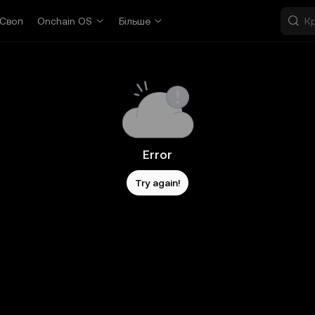
Своп
Onchain OS
Більше
Error
Try again!