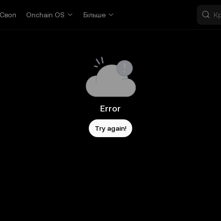
Своп
Onchain OS
Більше
Error
Try again!