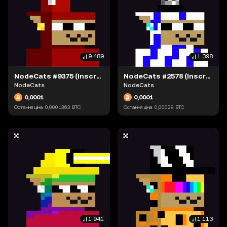
9 489
1 398
NodeCats #9375 (Inscription #63871544)
NodeCats #2578 (Inscription #63877555)
NodeCats
NodeCats
0,0001
0,0001
Остання ціна
0,0001363
BTC
Остання ціна
0,00029
BTC
1 941
1 113