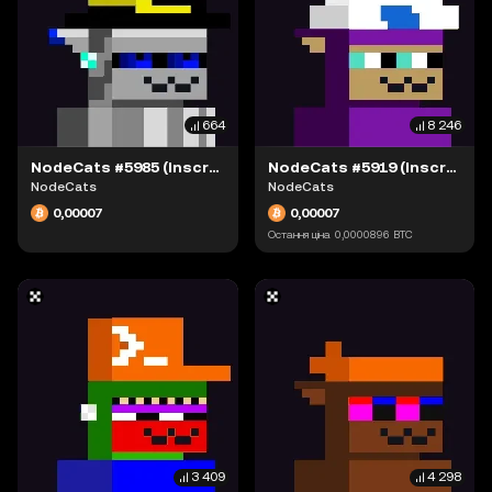
664
8 246
NodeCats #5985 (Inscription #63942166)
NodeCats #5919 (Inscription #63942051)
NodeCats
NodeCats
0,00007
0,00007
Остання ціна
0,0000896
BTC
3 409
4 298