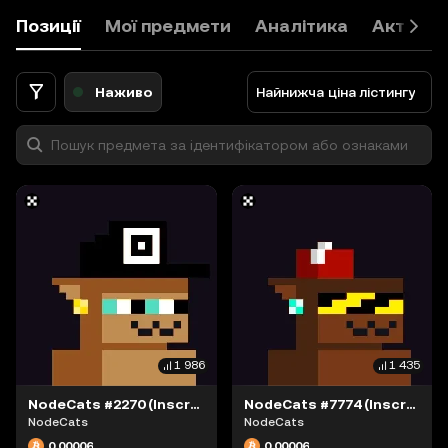
9
Позиції
Мої предмети
Аналітика
Активні
0
.
<
Наживо
Найнижча ціна лістингу
1 986
1 435
NodeCats #2270 (Inscription #63868376)
NodeCats #7774 (Inscription #63868415)
NodeCats
NodeCats
0,00006
0,00006