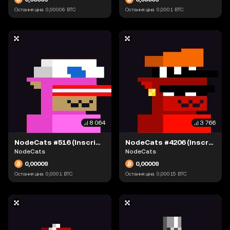
Остання ціна
0,00006
BTC
Остання ціна
0,0001
BTC
8 064
3 766
NodeCats #516 (Inscription #63895355)
NodeCats #4206 (Inscription #63942190)
NodeCats
NodeCats
0,00009
0,00009
Остання ціна
0,0001
BTC
Остання ціна
0,00015
BTC