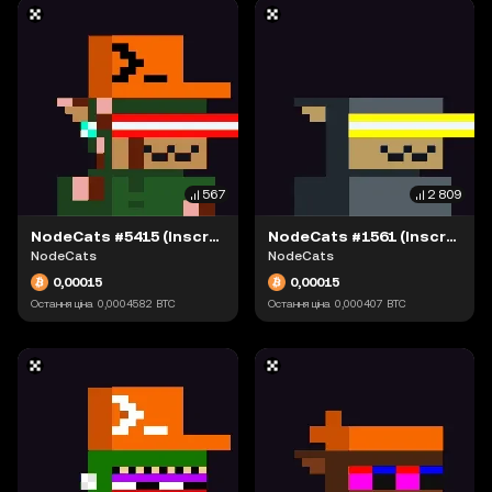
567
2 809
NodeCats #5415 (Inscription #63868541)
NodeCats #1561 (Inscription #63868892)
NodeCats
NodeCats
0,00015
0,00015
Остання ціна
0,0004582
BTC
Остання ціна
0,000407
BTC