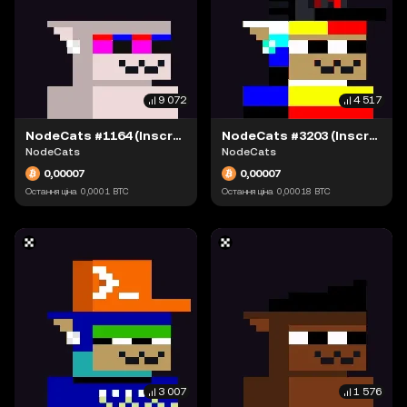
9 072
4 517
NodeCats #1164 (Inscription #63868387)
NodeCats #3203 (Inscription #63869132)
NodeCats
NodeCats
0,00007
0,00007
Остання ціна
0,0001
BTC
Остання ціна
0,00018
BTC
3 007
1 576