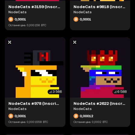
NodeCats #3159 (Inscription #63881097)
NodeCats #9818 (Inscription #63897989)
NodeCats
NodeCats
0,0001
0,0001
Остання ціна
0,000156
BTC
3 566
6 588
NodeCats #978 (Inscription #63900306)
NodeCats #2622 (Inscription #63879135)
NodeCats
NodeCats
0,0001
0,00012
Остання ціна
0,0001558
BTC
Остання ціна
0,0002
BTC