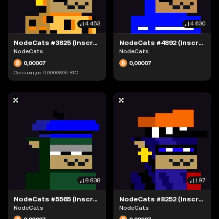
4 453
4 630
NodeCats #3825 (Inscription #63942335)
NodeCats #4892 (Inscription #63942080)
NodeCats
NodeCats
0,00007
0,00007
Остання ціна
0,0000896
BTC
8 838
197
NodeCats #5565 (Inscription #63942249)
NodeCats #8252 (Inscription #63942334)
NodeCats
NodeCats