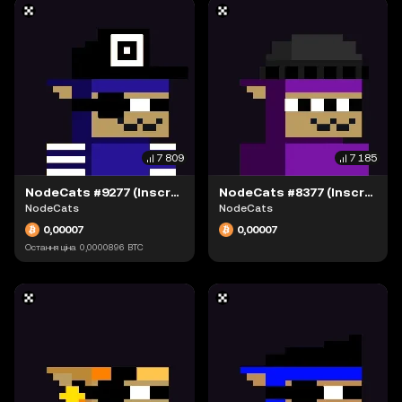
7 809
7 185
NodeCats #9277 (Inscription #63942311)
NodeCats #8377 (Inscription #63942238)
NodeCats
NodeCats
0,00007
0,00007
Остання ціна
0,0000896
BTC