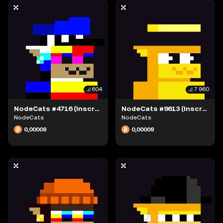
604
7 960
NodeCats #4716 (Inscription #63869439)
NodeCats #9613 (Inscription #63869430)
NodeCats
NodeCats
0,00009
0,00009