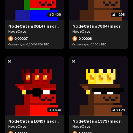
3 409
4 298
NodeCats #9014 (Inscription #63942797)
NodeCats #7864 (Inscription #63897168)
NodeCats
NodeCats
0,00007
0,00008
Остання ціна
0,00009756
BTC
Остання ціна
0,0001
BTC
3 636
3 128
NodeCats #1649 (Inscription #63868413)
NodeCats #1373 (Inscription #63869434)
NodeCats
NodeCats