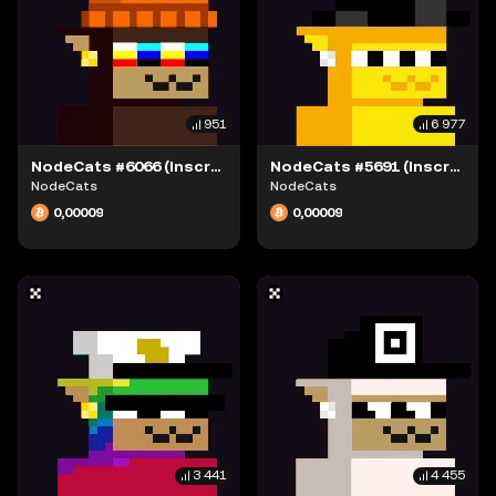
951
6 977
NodeCats #6066 (Inscription #63869437)
NodeCats #5691 (Inscription #63869431)
NodeCats
NodeCats
0,00009
0,00009
3 441
4 455