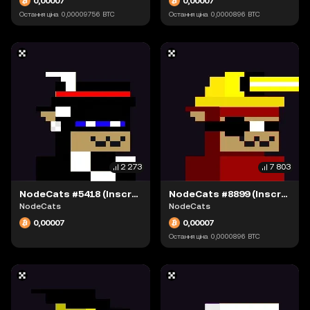
0,00007
0,00007
Остання ціна
0,00009756
BTC
Остання ціна
0,0000896
BTC
2 273
7 803
NodeCats #5418 (Inscription #63942309)
NodeCats #8899 (Inscription #63942109)
NodeCats
NodeCats
0,00007
0,00007
Остання ціна
0,0000896
BTC