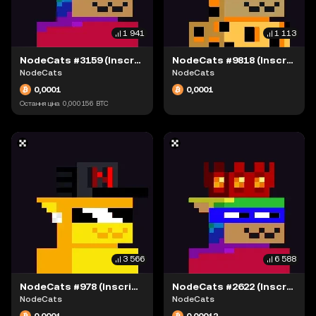
1 941
1 113
NodeCats #3159 (Inscription #63881097)
NodeCats #9818 (Inscription #63897989)
NodeCats
NodeCats
0,0001
0,0001
Остання ціна
0,000156
BTC
3 566
6 588
NodeCats #978 (Inscription #63900306)
NodeCats #2622 (Inscription #63879135)
NodeCats
NodeCats
0,0001
0,00012