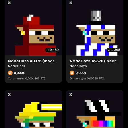
9 489
1 398
NodeCats #9375 (Inscription #63871544)
NodeCats #2578 (Inscription #63877555)
NodeCats
NodeCats
0,0001
0,0001
Остання ціна
0,0001363
BTC
Остання ціна
0,00029
BTC