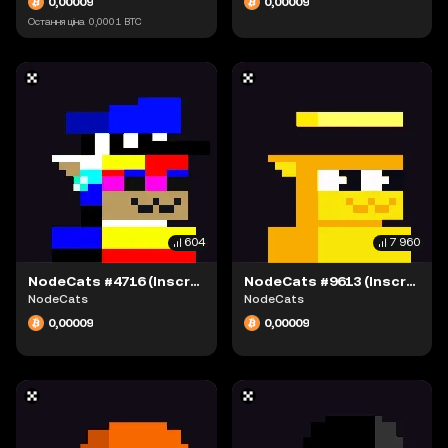
0,00009
0,00009
Остання ціна
0,0001
BTC
604
7 960
NodeCats #4716 (Inscription #63869439)
NodeCats #9613 (Inscription #63869430)
NodeCats
NodeCats
0,00009
0,00009