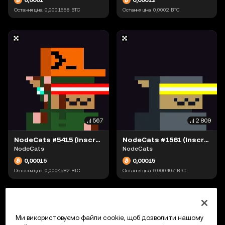
Остання ціна
0,0001558
BTC
Остання ціна
0,0002
BTC
567
2 809
NodeCats #5415 (Inscription #63868541)
NodeCats #1561 (Inscription #63868892)
NodeCats
NodeCats
0,00015
0,00015
Остання ціна
0,0004582
BTC
Остання ціна
0,000407
BTC
Ми використовуємо файли cookie, щоб дозволити нашому