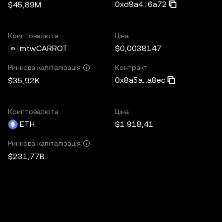
0xd9a4...6a72
$45,89M
Криптовалюта
Ціна
mtwCARROT
$0,0038147
Контракт
Ринкова капіталізація
0x8a5a...a8ec
$35,92K
Криптовалюта
Ціна
ETH
$1 918,41
Ринкова капіталізація
$231,77B