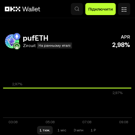
Перейти до основного вмісту
Підключити
pufETH
APR
2,98%
Zircuit
На ранньому етапі
1 тиж.
1 міс
3 млн
1 Р