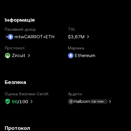
Інформація
Пасивний дохід
TVL
mtwCARROT+ETH
$3,67M
Протокол
Мережа
Zircuit
Ethereum
Безпека
Оцінка безпеки CertiK
Аудити
Halborn
86
/100
Ще понад 3
Протокол