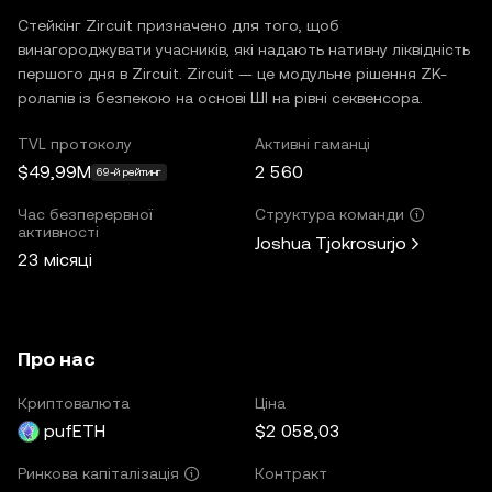
Стейкінг Zircuit призначено для того, щоб
винагороджувати учасників, які надають нативну ліквідність
першого дня в Zircuit. Zircuit — це модульне рішення ZK-
ролапів із безпекою на основі ШІ на рівні секвенсора.
TVL протоколу
Активні гаманці
$49,99M
2 560
69-й рейтинг
Час безперервної
Структура команди
активності
Joshua Tjokrosurjo
23 місяці
Про нас
Криптовалюта
Ціна
pufETH
$2 058,03
Контракт
Ринкова капіталізація