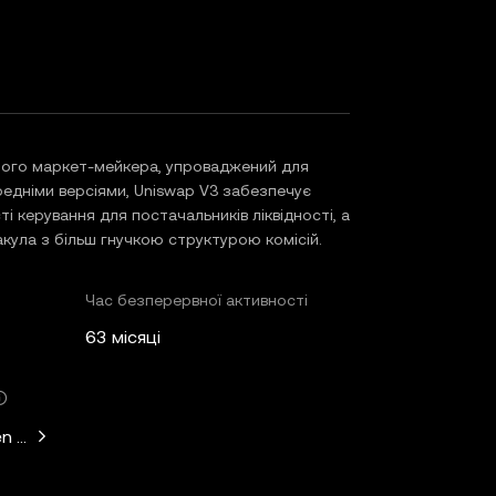
ного маркет-мейкера, упроваджений для
редніми версіями, Uniswap V3 забезпечує
 керування для постачальників ліквідності, а
акула з більш гнучкою структурою комісій.
Час безперервної активності
63 місяці
n Horowitz, Paradigm, Variant Fund, SV Angel