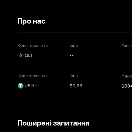
Про нас
Криптовалюта
Ціна
Ринко
GLT
--
--
Криптовалюта
Ціна
Ринко
USDT
$0,99
$83
Поширені запитання