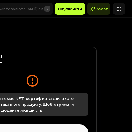
/
Підключити
Boost
и
с немає NFT-сертифіката для цього
стиційного продукту. Щоб отримати
 додайте ліквідність.