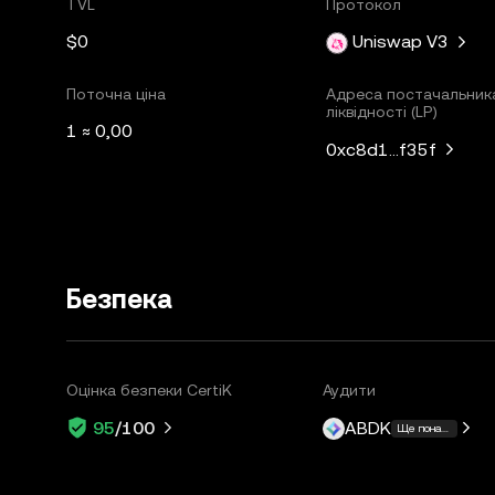
TVL
Протокол
$0
Uniswap V3
Поточна ціна
Адреса постачальник
ліквідності (LP)
1 ≈ 0,00
0xc8d1...f35f
Безпека
Оцінка безпеки CertiK
Аудити
ABDK
95
/100
Ще понад 1