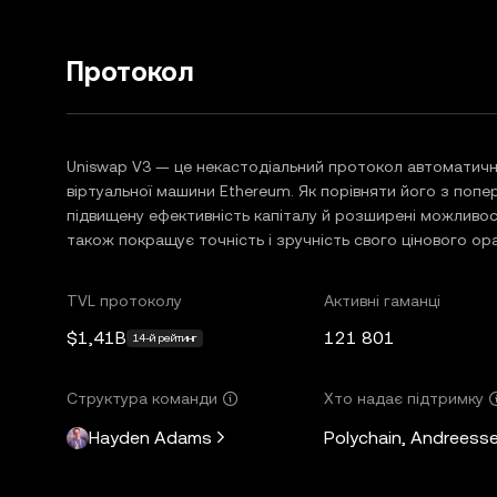
Протокол
Uniswap V3 — це некастодіальний протокол автоматич
віртуальної машини Ethereum. Як порівняти його з попе
підвищену ефективність капіталу й розширені можливості
також покращує точність і зручність свого цінового ор
TVL протоколу
Активні гаманці
$1,41B
121 801
14-й рейтинг
Структура команди
Хто надає підтримку
Hayden Adams
Polychain, Andreesse