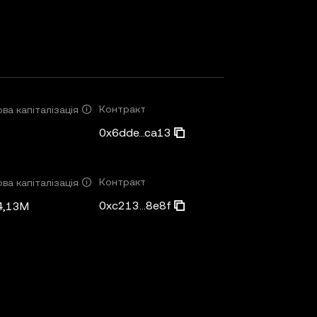
Контракт
ва капіталізація
0x6dde...ca13
Контракт
ва капіталізація
0xc213...8e8f
4,13M