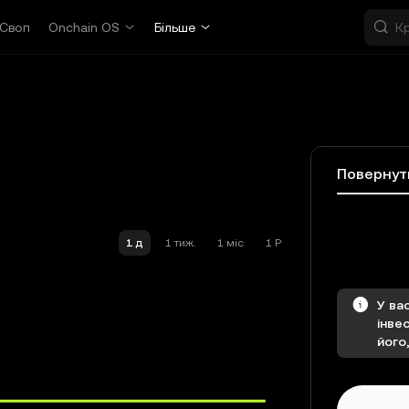
Своп
Onchain OS
Більше
Повернут
1 д
1 тиж.
1 міс
1 Р
У ва
інве
його,