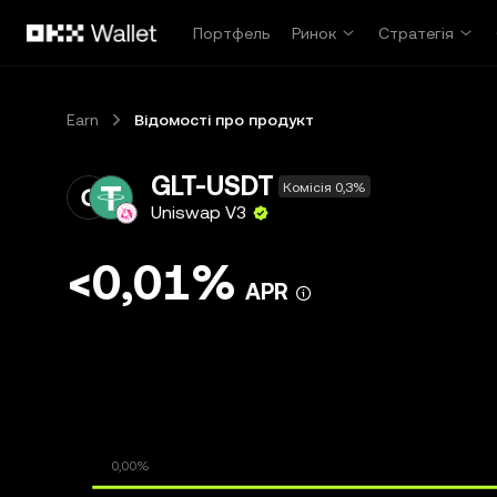
Перейти до основного вмісту
Портфель
Ринок
Стратегія
Earn
Відомості про продукт
GLT-USDT
Комісія 0,3%
Uniswap V3
<0,01%
APR