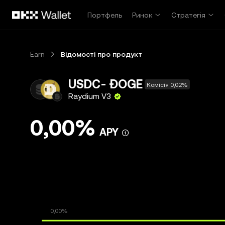
Перейти до основного вмісту
Портфель
Ринок
Стратегія
Earn
Відомості про продукт
USDC- ÐOGE
Комісія 0,02%
Raydium V3
0,00%
APY