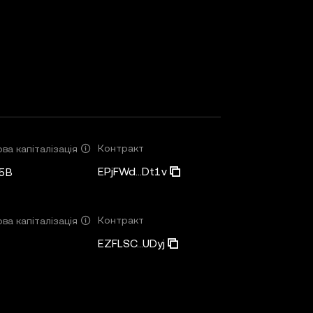
Контракт
ва капіталізація
EPjFWd...Dt1v
5B
Контракт
ва капіталізація
EZFLSC...UDyj