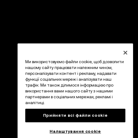
Ми використовуємо файли cookie, щоб дозволити
нашому сайту працювати належним чином,
персоналізувати контент і рекламу, надавати
функції соціальних мереж і аналізувати наш
трафік. Ми також ділимося інформацією про
використання вами нашого сайту з нашими
партнерами в соціальних мережах, рекламі і
аналітиці.
Прийняти всі файли сookie
Налаштування cookie