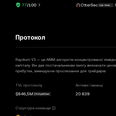
OtterSec
77
/100
Ще понад 1
Протокол
Raydium V3 — це AMM-алгоритм концентрованої ліквіднос
капіталу. Він дає постачальникам змогу визначати цінові
прибутки, зменшуючи прослизання для трейдерів.
TVL протоколу
Активні гаманці
$846,5M
20 839
24-й рейтинг
Структура команди