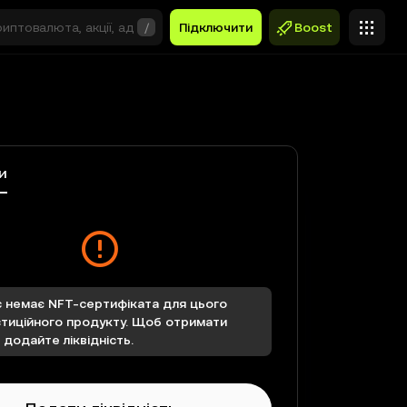
/
Підключити
Boost
и
с немає NFT-сертифіката для цього
стиційного продукту. Щоб отримати
 додайте ліквідність.