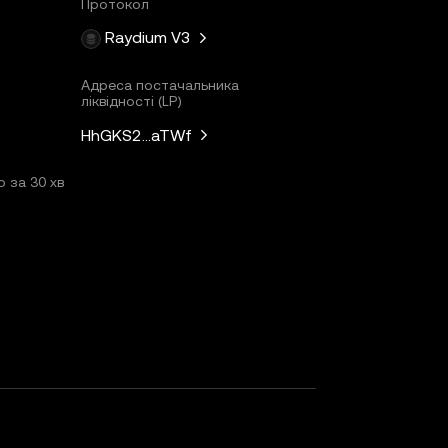
Протокол
Raydium V3
Адреса постачальника
ліквідності (LP)
HhGKS2...aTWf
 за 30 хв