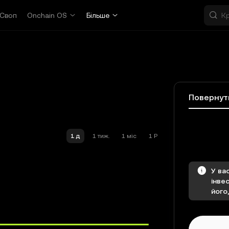
Своп
Onchain OS
Більше
Повернут
1 д
1 тиж.
1 міс
1 Р
У ва
інве
його,