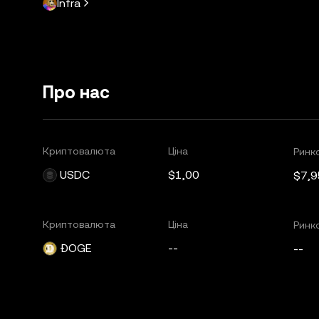
Infra
Про нас
Криптовалюта
Ціна
Ринко
USDC
$1,00
$7,9
Криптовалюта
Ціна
Ринко
ÐOGE
--
--