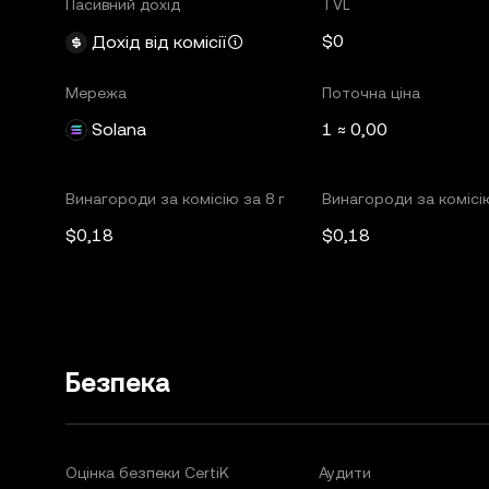
Пасивний дохід
TVL
$0
Дохід від комісії
Мережа
Поточна ціна
Solana
1 ≈ 0,00
Винагороди за комісію за 8 г
Винагороди за комісію
$0,18
$0,18
Безпека
Оцінка безпеки CertiK
Аудити