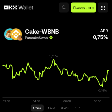
Перейти до основного вмісту
Підключити
Cake-WBNB
APR
0,75%
PancakeSwap
1 тиж.
1 міс
3 млн
1 Р