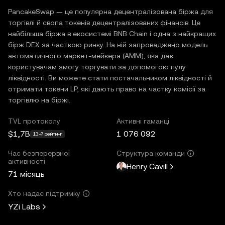
PancakeSwap — це популярна децентралізована біржа для
торгівлі й свопа токенів децентралізованих фінансів. Це
найбільша біржа в екосистемі BNB Chain і одна з найкращих
бірж DEX за часткою ринку. На ній запроваджено модель
автоматичного маркет-мейкера (AMM), яка дає
користувачам змогу торгувати за допомогою пулу
ліквідності. Ви можете стати постачальником ліквідності й
отримати токени LP, які дають право на частку комісії за
торгівлю на біржі.
TVL протоколу
Активні гаманці
$1,7B
1 076 092
13-й рейтинг
Час безперервної
Структура команди
активності
Henry Cavill
71 місяць
Хто надає підтримку
YZi Labs