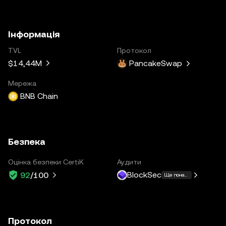
Інформація
TVL
Протокол
$14,44M
PancakeSwap
Мережа
BNB Chain
Безпека
Оцінка безпеки CertiK
Аудити
BlockSec
92
/100
Ще понад 17
Протокол