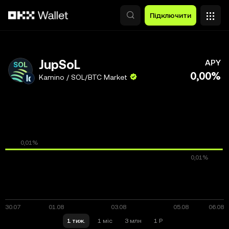
Перейти до основного вмісту
Підключити
JupSoL
APY
0,00%
Kamino / SOL/BTC Market
1 тиж.
1 міс
3 млн
1 Р