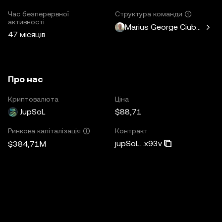
Час безперервної
Структура команди
активності
Marius George Ciubotariu
47 місяців
Про нас
Криптовалюта
Ціна
JupSoL
$88,71
Контракт
Ринкова капіталізація
jupSoL...x93v
$384,71M