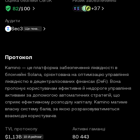
Оцінка безпеки CertiK
Ризик забезпечення
+
37
82
/100
Аудити
Sec3
Ще понад 11
Протокол
Kamino — це платформа забезпечення ліквідності в
блокчейні Solana, орієнтована на оптимізацію управління
ліквідністю в децентралізованих фінансах (DeFi). Вона
пропонує користувачам ефективне й недороге управління
активами за допомогою автоматичних стратегій, що
сприяє ефективному розподілу капіталу. Kamino матиме
власну систему балів, за якою розраховуватиметься
взаємодія користувачів.
TVL протоколу
Активні гаманці
$1,13B
80 443
19-й рейтинг