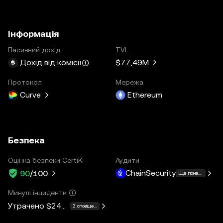
Інформація
Пасивний дохід
TVL
$77,49M
Дохід від комісії
Протокол
Мережа
Curve
Ethereum
Безпека
Оцінка безпеки CertiK
Аудити
ChainSecurity
90
/100
Ще понад 13
Минулі інциденти
Утрачено
$240K
3 сповіщення