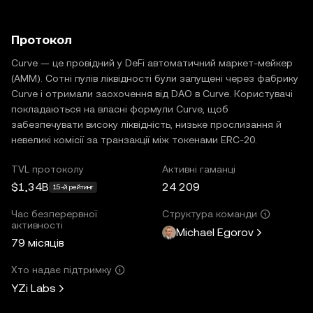
Протокол
Curve — це провідний у DeFi автоматичний маркет-мейкер
(AMM). Сотні пулів ліквідності були запущені через фабрику
Curve і отримали заохочення від DAO в Curve. Користувачі
покладаються на власні формули Curve, щоб
забезпечувати високу ліквідність, низьке прослизання й
невеликі комісії за транзакції між токенами ERC-20.
TVL протоколу
Активні гаманці
$1,34B
24 209
15-й рейтинг
Час безперервної
Структура команди
активності
Michael Egorov
79 місяців
Хто надає підтримку
YZi Labs