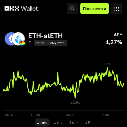
Перейти до основного вмісту
Підключити
ETH-stETH
APY
1,27%
Curve
На ранньому етапі
1 тиж.
1 міс
3 млн
1 Р