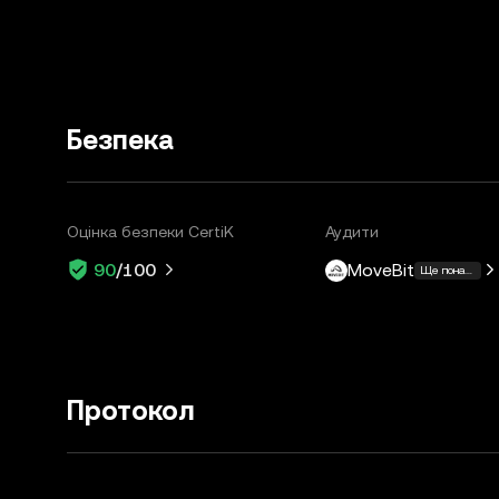
Безпека
Оцінка безпеки CertiK
Аудити
MoveBit
90
/100
Ще понад 3
Протокол