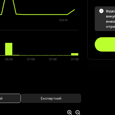
Відв
вику
внас
отри
ий
Експертний