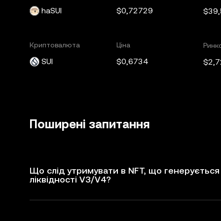
haSUI
$0,72729
$39
Криптовалюта
Ціна
Ринко
SUI
$0,6734
$2,7
Поширені запитання
Що слід утримувати в NFT, що генерується 
ліквідності V3/V4?