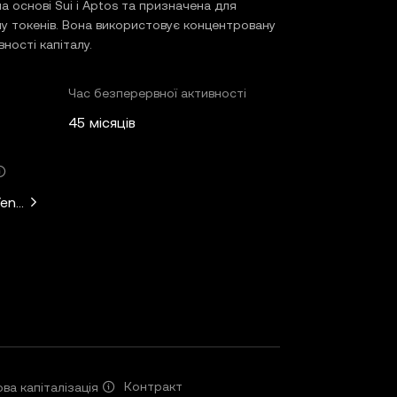
а основі Sui і Aptos та призначена для
ну токенів. Вона використовує концентровану
вності капіталу.
Час безперервної активності
45 місяців
ntures, Comma3 Ventures, Kucoin Ventures, IDG Capital, Arc
Контракт
ва капіталізація