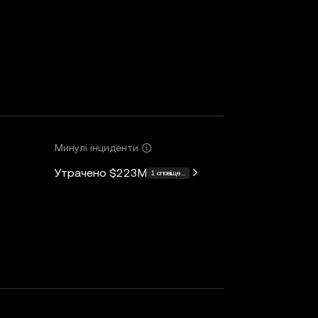
Минулі інциденти
Утрачено
$223M
1 сповіщення