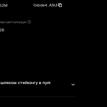
0xbde4...ASUI
,52M
ва капіталізація
2B
шляхом стейкінгу в пулі