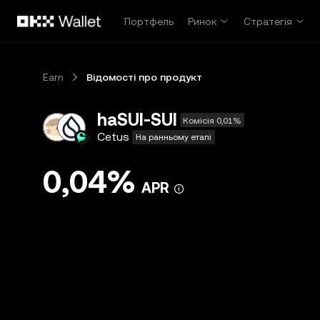
Перейти до основного вмісту
Портфель
Ринок
Стратегія
Earn
Відомості про продукт
haSUI-SUI
Комісія 0,01%
Cetus
На ранньому етапі
0,04%
APR