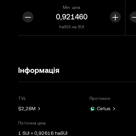
Мін. ціна
haSUI на SUI
Інформація
TVL
Протокол
$2,26M
Cetus
Поточна ціна
1 SUI ≈ 0,92616 haSUI