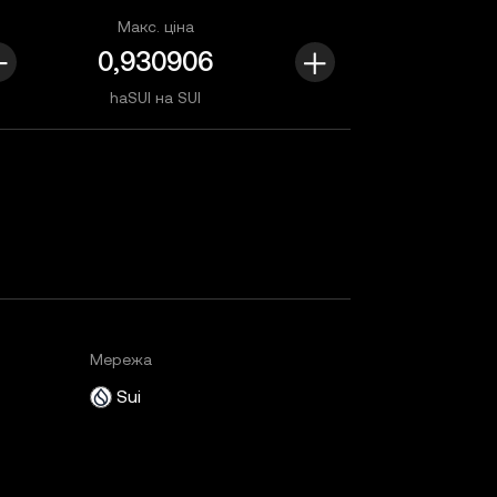
Макс. ціна
haSUI на SUI
Мережа
Sui