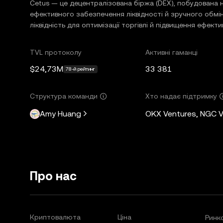
Cetus — це децентралізована біржа (DEX), побудована н
ефективного забезпечення ліквідності й зручного обмі
ліквідність для оптимізації торгівлі й підвищення ефекти
TVL протоколу
Активні гаманці
$24,73M
33 381
78-й рейтинг
Структура команди
Хто надає підтримку
Amy Huang
OKX Ventures, NGC Ve
Про нас
Криптовалюта
Ціна
Ринко