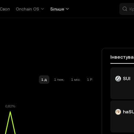
Своп
Onchain OS
Більше
Інвестув
SUI
1 д
1 тиж.
1 міс
1 Р
haSU