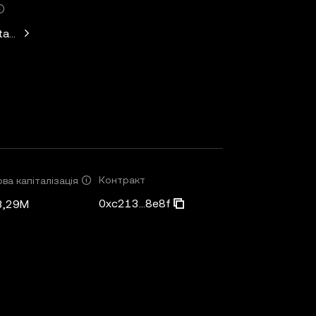
Standard Crypto, Blockchain.com
Контракт
ва капіталізація
0xc213...8e8f
3,29M