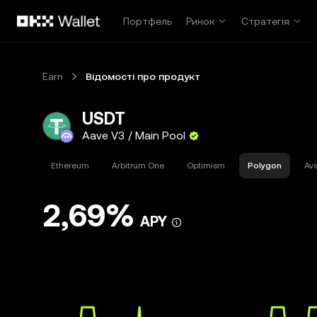
Перейти до основного вмісту
Портфель
Ринок
Стратегія
Earn
Відомості про продукт
USDT
Aave V3 / Main Pool
Ethereum
Arbitrum One
Optimism
Polygon
Av
2,69%
APY