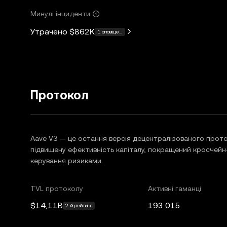
Минулі інциденти
Утрачено
$862K
1 сповіщення
Протокол
Aave V3 — це остання версія децентралізованого прото
підвищену ефективність капіталу, покращений кросчейн
керування ризиками.
TVL протоколу
Активні гаманці
$14,11B
193 015
2-й рейтинг