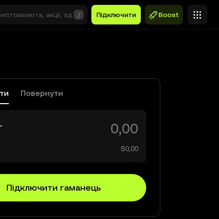
/
Підключити
Boost
ати
Повернути
T
$0,00
Підключити гаманець