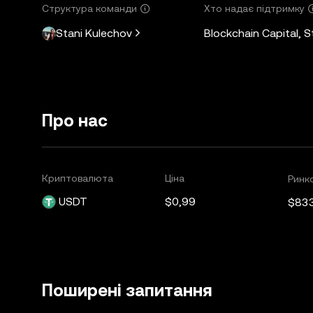
Структура команди
Хто надає підтримку
Stani Kulechov
Blockchain Capital, 
Про нас
Криптовалюта
Ціна
Ринко
USDT
$0,99
$83
Поширені запитання