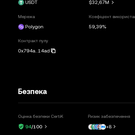
USDT
$32,67M
Мережа
Коефіцієнт використа
Polygon
59,39%
Контракт пулу
0x794a...14ad
Безпека
Оцінка безпеки CertiK
Ризик забезпечення
+
8
94
/100