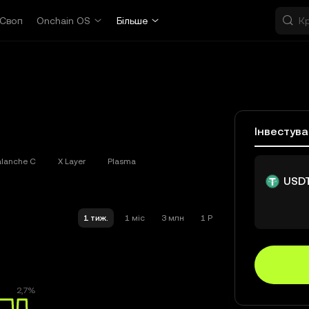
Своп
Onchain OS
Більше
Інвестув
alanche C
X Layer
Plasma
USD
1 тиж.
1 міс
3 млн
1 Р