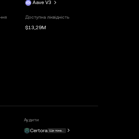
Aave V3
ння
Доступна ліквідність
$13,29M
Аудити
Certora
Ще понад 15