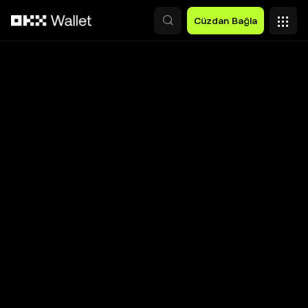
Ana İçeriğe Atla
Cüzdan Bağla