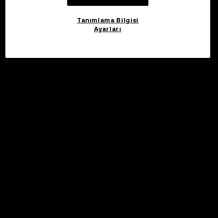
Tanımlama Bilgisi
Ayarları
©2017 - 2026 WEB3.OKX.COM
Türkçe/USD