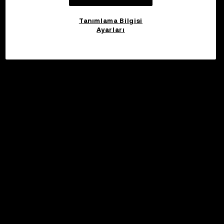
Tanımlama Bilgisi
Ayarları
©2017 - 2026 WEB3.OKX.COM
Türkçe/USD