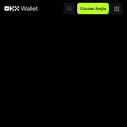
Ana İçeriğe Atla
Cüzdan Bağla