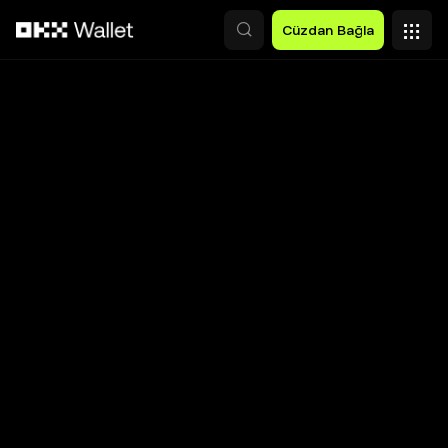
Ana İçeriğe Atla
Cüzdan Bağla