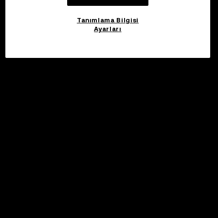
Tanımlama Bilgisi
Ayarları
©2017 - 2026 WEB3.OKX.COM
Türkçe/USD