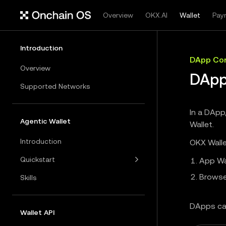
Overview
OKX.AI
Wallet
Pay
Introduction
DApp Con
Overview
DApp
Supported Networks
In a DApp
Agentic Wallet
Wallet.
Introduction
OKX Walle
Quickstart
App Wa
Browse
Skills
DApps ca
Wallet API