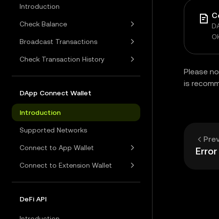
Introduction
C
Check Balance
DA
O
Broadcast Transactions
Check Transaction History
Please no
is recom
DApp Connect Wallet
Introduction
Supported Networks
Pre
Connect to App Wallet
Erro
Connect to Extension Wallet
DeFi API
Introduction