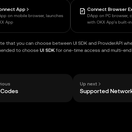
onnect App
pp on mobile browser, launches
DApp on PC browser, 
KX App
with OKX App's built-i
browser
te that you can choose between UI SDK and ProviderAPI whe
mended to choose
UI SDK
for one-time access and multi-end 
vious
Up next
r Codes
Supported Networ