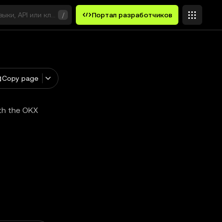
выки, API или ключевые слова
/
Портал разработчиков
Copy page
ith the OKX