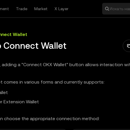
ment
Trade
Market
X Layer
Искать на
nect Wallet
 Connect Wallet
, adding a "Connect OKX Wallet" button allows interaction w
t comes in various forms and currently supports:
llet
r Extension Wallet
n choose the appropriate connection method: