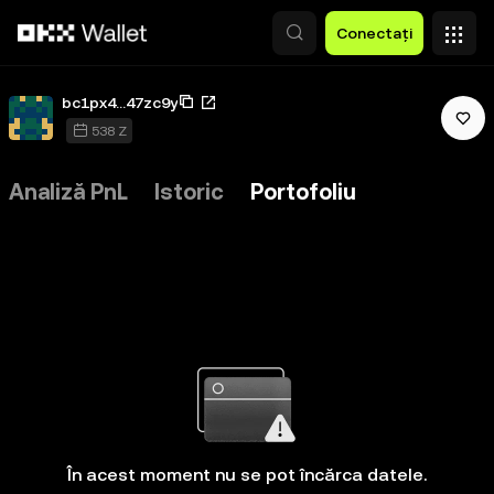
Săriți la conținutul principal
Conectați
bc1px4...47zc9y
538 Z
Analiză PnL
Istoric
Portofoliu
În acest moment nu se pot încărca datele.