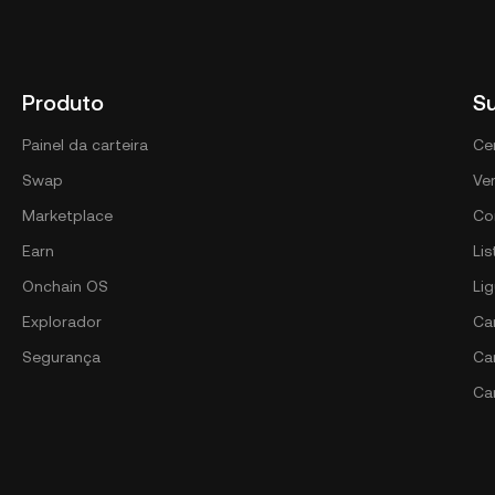
Produto
S
Painel da carteira
Ce
Swap
Ver
Marketplace
Co
Earn
Li
Onchain OS
Li
Explorador
Car
Segurança
Ca
Ca