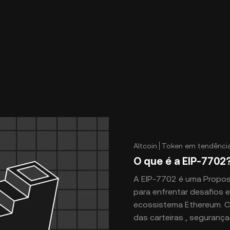
Altcoin
Token em tendênci
O que é a EIP-7702
A EIP-7702 é uma Proposta de Melhoria de Ethereum (EIP) concebida
para enfrentar desafios e
ecossistema Ethereum. Centra-se n
das carteiras , segurança , ou experiência do utilizador . A EIP-7702