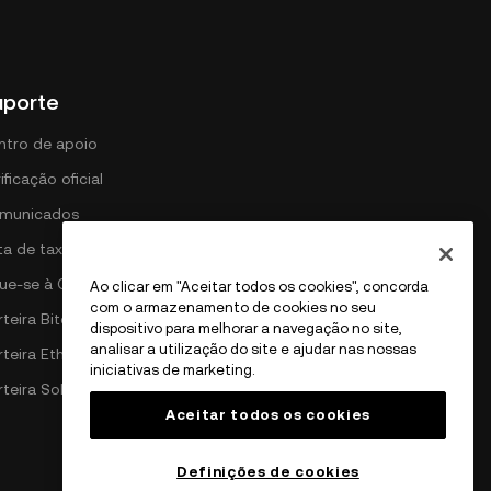
uporte
ntro de apoio
ificação oficial
municados
sta de taxas da DEX
gue-se à OKX
Ao clicar em "Aceitar todos os cookies", concorda
com o armazenamento de cookies no seu
teira Bitcoin
dispositivo para melhorar a navegação no site,
analisar a utilização do site e ajudar nas nossas
rteira Ethereum
iniciativas de marketing.
rteira Solana
Aceitar todos os cookies
Definições de cookies