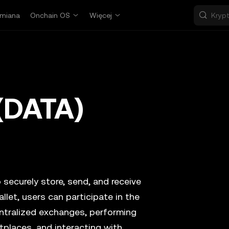
miana
Onchain OS
Więcej
(DATA)
 securely store, send, and receive
llet, users can participate in the
ntralized exchanges, performing
tplaces, and interacting with