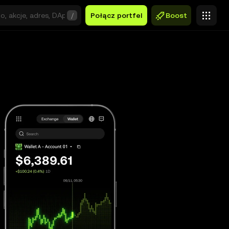
/
Połącz portfel
Boost