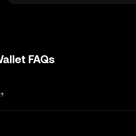
allet FAQs
t?