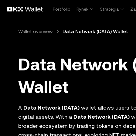
Przejdź do głównej treści
Portfolio
Rynek
Strategia
Za
Wallet overview
Data Network (DATA) Wallet
Data Network 
Wallet
A
Data Network (DATA)
wallet allows users to
digital assets. With a
Data Network (DATA)
wa
broader ecosystem by trading tokens on dece
cross-chain transactions, exploring NFT marke