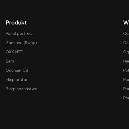
Produkt
W
Panel portfela
Ce
Zamiana (Swap)
Ofi
OKX NFT
Og
Earn
Ha
Onchain OS
Po
Eksplorator
Por
Bezpieczeństwo
Po
Po