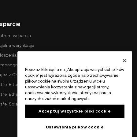
sparcie
ntrum wsparcia
cjalna weryfikacja
łoszenia
rmonogram opłat DEX
Poprzez kliknięcie na „Akceptacja wszystkich plików
łącz z OKX
cookie” jest wyrażona zgoda na przechowywanie
plików cookie na swoim urządzeniu w celu
tfel Bitcoin
usprawnienia korzystania z nawigacji strony,
analizowania wykorzystania strony i wsparcia
rtfel Ethereum
naszych działań marketingowych.
rtfel Solana
Akceptuj wszystkie pliki cookie
Ustawienia plików cookie