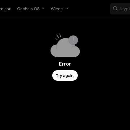
miana
Onchain OS
Więcej
Error
Try again!