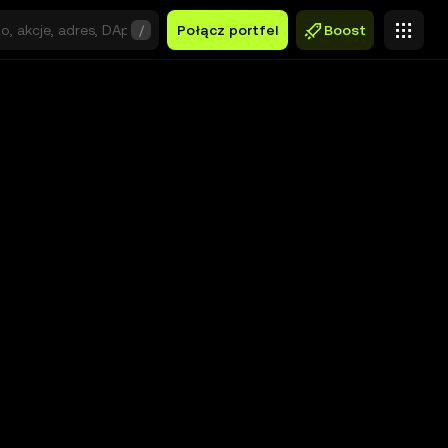
/
Połącz portfel
Boost