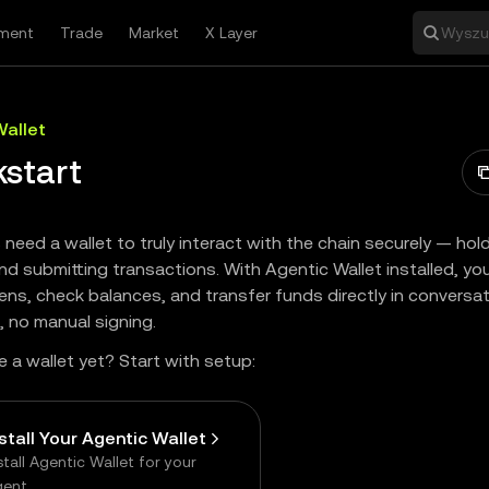
ment
Trade
Market
X Layer
Wyszuk
Wallet
kstart
 need a wallet to truly interact with the chain securely — hol
and submitting transactions. With Agentic Wallet installed, yo
ns, check balances, and transfer funds directly in conversat
, no manual signing.
e a wallet yet? Start with setup:
nstall Your Agentic Wallet
stall Agentic Wallet for your
gent