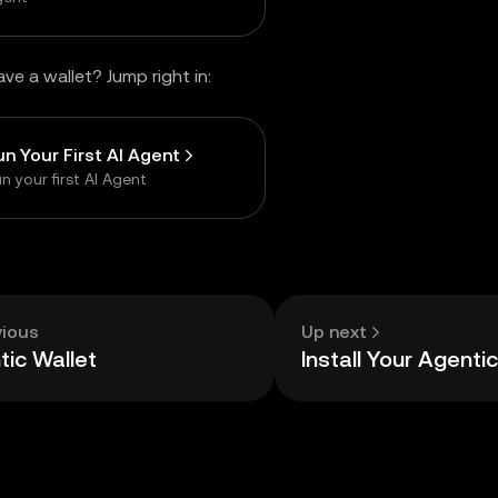
ve a wallet? Jump right in:
un Your First AI Agent
n your first AI Agent
vious
Up next
tic Wallet
Install Your Agenti