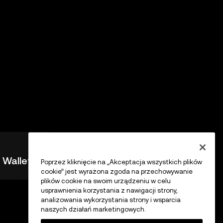
c Wallet
Poprzez kliknięcie na „Akceptacja wszystkich plików
cookie” jest wyrażona zgoda na przechowywanie
plików cookie na swoim urządzeniu w celu
usprawnienia korzystania z nawigacji strony,
analizowania wykorzystania strony i wsparcia
naszych działań marketingowych.