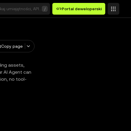
aj umiejętności, API lub słowa kluczowe
/
Portal deweloperski
Copy page
ding assets,
ur AI Agent can
ion, no tool-