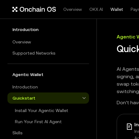
Overview
OKX.AI
Wallet
Pay
Introduction
Agentic 
Overview
Quic
Supported Networks
AI Agents
Agentic Wallet
signing, 
swap toke
Introduction
switching
Quickstart
Don't hav
Install Your Agentic Wallet
Run Your First AI Agent
I
In
Skills
A