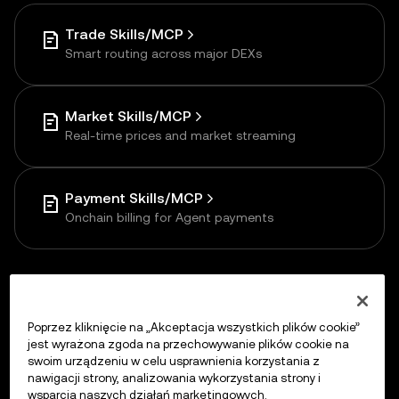
Trade Skills/MCP
Smart routing across major DEXs
Market Skills/MCP
Real-time prices and market streaming
Payment Skills/MCP
Onchain billing for Agent payments
Poprzez kliknięcie na „Akceptacja wszystkich plików cookie”
Previous
jest wyrażona zgoda na przechowywanie plików cookie na
Agentic Wallet
swoim urządzeniu w celu usprawnienia korzystania z
nawigacji strony, analizowania wykorzystania strony i
wsparcia naszych działań marketingowych.