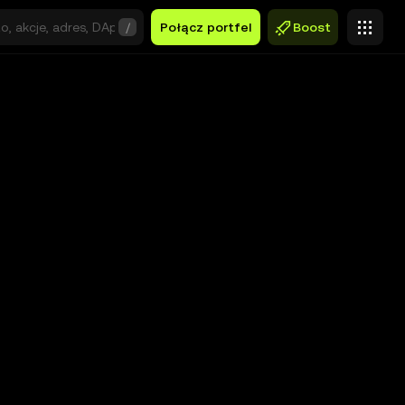
/
Połącz portfel
Boost