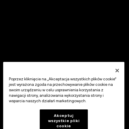
Poprzez kliknięcie na „Akceptacja wszystkich plików cookie”
jest wyrażona zgoda na przechowywanie plików cookie na
swoim urządzeniu w celu usprawnienia korzystania z
nawigacji strony, analizowania wykorzystania strony i
wsparcia naszych działań marketingowych.
Akceptuj
wszystkie pliki
cookie