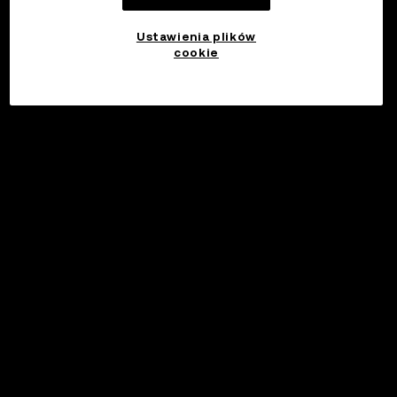
Ustawienia plików
cookie
©2017 - 2026 WEB3.OKX.COM
Polski/USD