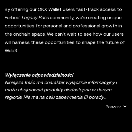
By offering our OKX Wallet users fast-track access to
Forbes'
Legacy Pass
community, we're creating unique
opportunities for personal and professional growth in
the onchain space. We can't wait to see how our users
will harness these opportunities to shape the future of
Web3.
Wyłączenie odpowiedzialności
Niniejsza treść ma charakter wyłącznie informacyjny i
może obejmować produkty niedostępne w danym
regionie. Nie ma na celu zapewnienia (i) porady
inwestycyjnej lub rekomendacji inwestycyjnej; (ii) oferty
Poszerz
lub zachęty do kupna, sprzedaży lub posiadania
kryptowalut/aktywów cyfrowych lub (iii) doradztwa
finansowego, księgowego, prawnego lub podatkowego.