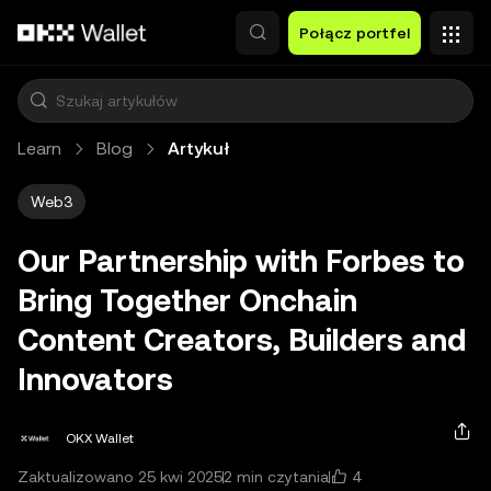
Przejdź do głównej treści
Połącz portfel
Learn
Blog
Artykuł
Web3
Our Partnership with Forbes to
Bring Together Onchain
Content Creators, Builders and
Innovators
OKX Wallet
4
Zaktualizowano 25 kwi 2025
2 min czytania