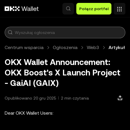
Przejdź do głównej treści
Połącz portfel
Centrum wsparcia
Ogłoszenia
Web3
Artykuł
OKX Wallet Announcement:
OKX Boost's X Launch Project
- GaiAI (GAIX)
Opublikowano 20 gru 2025
2 min czytania
Dear OKX Wallet Users: