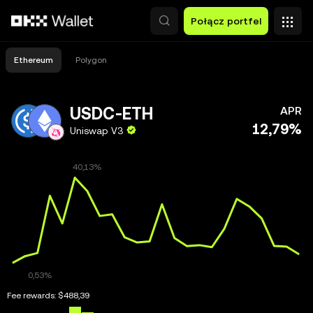
Przejdź do głównej treści
Połącz portfel
Ethereum
Polygon
USDC-ETH
APR
12,79%
Uniswap V3
Fee rewards:
$488,39