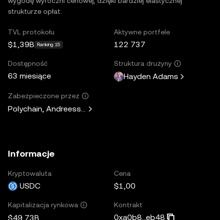
wygodę wyroczni cenowej, dzięki bardziej elastycznej
strukturze opłat.
TVL protokołu
Aktywne portfele
$1,39B
122 737
Ranking 15
Dostępność
Struktura drużyny
63 miesiące
Hayden Adams
Zabezpieczone przez
Polychain, Andreessen Horowitz, Paradigm, Variant Fund, 
Informacje
Kryptowaluta
Cena
USDC
$1,00
Kontrakt
Kapitalizacja rynkowa
0xa0b8...eb48
$49,73B