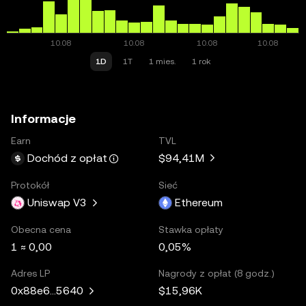
1D
1T
1 mies.
1 rok
Informacje
Earn
TVL
$94,41M
Dochód z opłat
Protokół
Sieć
Uniswap V3
Ethereum
Obecna cena
Stawka opłaty
1 ≈ 0,00
0,05%
Adres LP
Nagrody z opłat (8 godz.)
$15,96K
0x88e6...5640