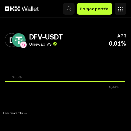
Przejdź do głównej treści
Połącz portfel
DFV-USDT
APR
0,01%
Uniswap V3
Fee rewards:
--