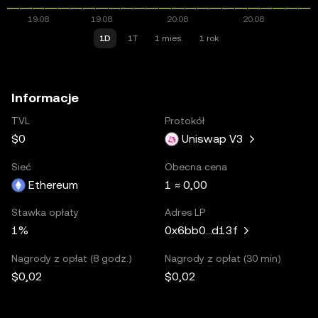
1D
1T
1 mies.
1 rok
Informacje
TVL
Protokół
$0
Uniswap V3
Sieć
Obecna cena
Ethereum
1 ≈ 0,00
Stawka opłaty
Adres LP
1%
0x6bb0...d13f
Nagrody z opłat (8 godz.)
Nagrody z opłat (30 min)
$0,02
$0,02