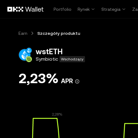
Przejdź do głównej treści
Portfolio
Rynek
Strategia
Za
Earn
Szczegóły produktu
wstETH
Symbiotic
Wschodzący
2,23%
APR