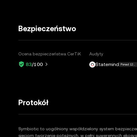
Bezpieczeństwo
Ocena bezpieczeństwa CerTiK
Audyty
Statemind
83
/100
Ponad 12 wi
Protokół
Symbiotic to uogólniony współdzielony system bezpiecz
sieciom tworzenie potężnych, w pełni suwerennych ekosy