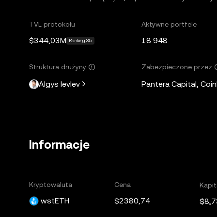
TVL protokołu
Aktywne portfele
$344,03M
18 948
Ranking 35
Struktura drużyny
Zabezpieczone przez
Algys Ievlev
Pantera Capital, Coi
Informacje
Kryptowaluta
Cena
Kapit
wstETH
$2380,74
$8,7