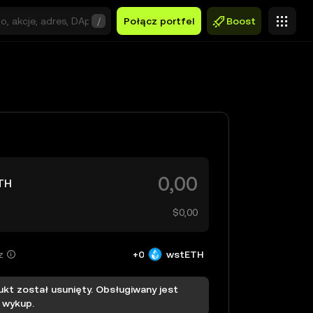
/
Połącz portfel
Boost
TH
$0,00
z
+0
wstETH
ukt został usunięty. Obsługiwany jest
 wykup.