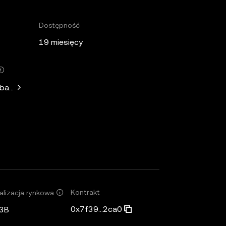
Dostępność
19 miesięcy
nbase Ventures
Kontrakt
alizacja rynkowa
0x7f39...2ca0
3B