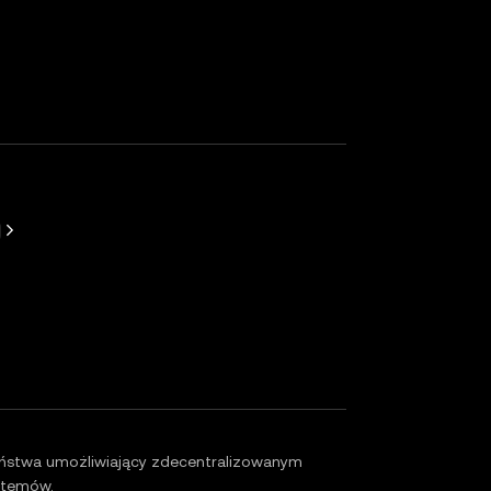
ęcej
eństwa umożliwiający zdecentralizowanym
stemów.