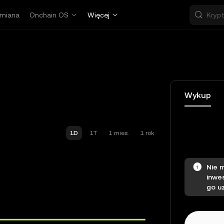
miana
Onchain OS
Więcej
Wykup
1D
1T
1 mies.
1 rok
Nie 
inwe
go u