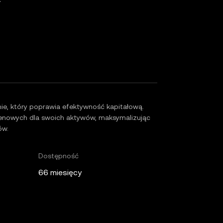
j
e, który poprawia efektywność kapitałową.
cenowych dla swoich aktywów, maksymalizując
ów.
Dostępność
66 miesięcy