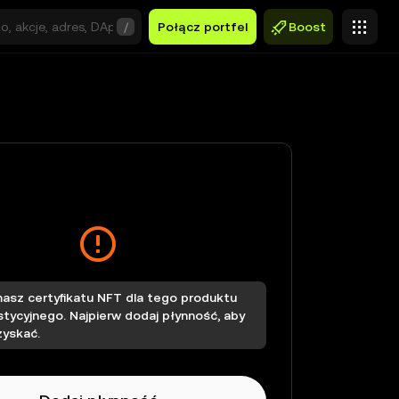
/
Połącz portfel
Boost
masz certyfikatu NFT dla tego produktu
stycyjnego. Najpierw dodaj płynność, aby
zyskać.