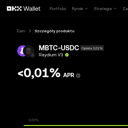
Przejdź do głównej treści
Portfolio
Rynek
Strategia
Za
Earn
Szczegóły produktu
MBTC-USDC
Opłata 0,01%
Raydium V3
<0,01%
APR