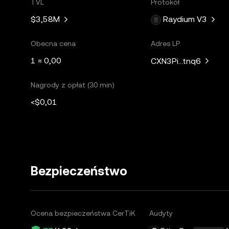
TVL
Protokół
$3,58M
Raydium V3
Obecna cena
Adres LP
1 ≈ 0,00
CXN3Pi...tnq6
Nagrody z opłat (30 min)
<$0,01
Bezpieczeństwo
Ocena bezpieczeństwa CerTiK
Audyty