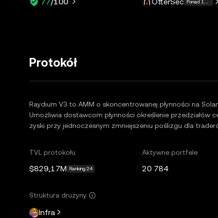
OtterSec
77
/100
Ponad 1 więce
Protokół
Raydium V3 to AMM o skoncentrowanej płynności na Solani
Umożliwia dostawcom płynności określenie przedziałów 
zyski przy jednoczesnym zmniejszeniu poślizgu dla trader
TVL protokołu
Aktywne portfele
$829,17M
20 784
Ranking 24
Struktura drużyny
Infra