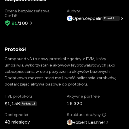
Ocena bezpieczeństwa
Audyty
CerTiK
OpenZeppelin
Ponad 1 więcej
81
/100
Protokół
Compound v3 to nowy protokół zgodny z EVM, który
umożliwia wykorzystanie aktywów kryptowalutowych jako
zabezpieczenia w celu pożyczenia aktywów bazowych.
Dodatkowo możesz mieć możliwość naliczania zarobków,
dostarczając aktywa bazowe do protokołu.
TVL protokołu
Aktywne portfele
$1,15B
16 320
Ranking 18
Dostępność
Struktura drużyny
48 miesięcy
Robert Leshner