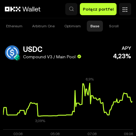
Przejdź do głównej treści
Połącz portfel
Ethereum
Arbitrum One
Optimism
Base
Scroll
USDC
APY
4,23%
Compound V3 / Main Pool