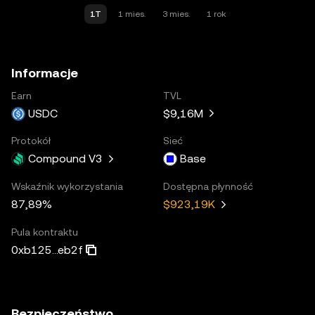
1T
1 mies.
3 mies.
1 rok
Informacje
Earn
TVL
USDC
$9,16M
Protokół
Sieć
Compound V3
Base
Wskaźnik wykorzystania
Dostępna płynność
87,89%
$923,19K
Pula kontraktu
0xb125...eb2f
Bezpieczeństwo