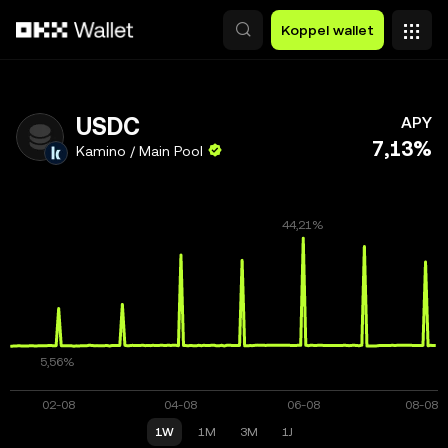
Overslaan naar hoofdinhoud
Koppel wallet
USDC
APY
7,13%
Kamino / Main Pool
1W
1M
3M
1J