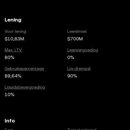
Lening
Voor lening
Leenlimiet
$10,83M
$700M
Max. LTV
Leenvergoeding
80%
0%
Gebruikspercentage
Liq-drempel
89,64%
90%
Liquidatievergoeding
10%
Info
Earn
Totaal geleend