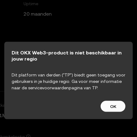
Uptime
20 maanden
Dit OKX Web3-product is niet beschikbaar in
jouw regio
Dit platform van derden ("TP") biedt geen toegang voor
gebruikers in je huidige regio. Ga voor meer informatie
naar de servicevoorwaardenpagina van TP.
Contract
kapitalisatie
OK
0x8121...a387
01M
kapitalisatie