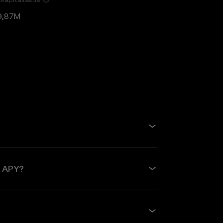
9,87M
e APY?