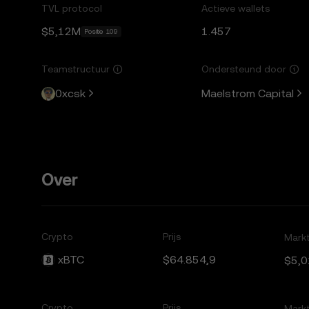
TVL protocol
Actieve wallets
$5,12M
1.457
Positie 109
Teamstructuur
Ondersteund door
0xcsk
Maelstrom Capital
Over
Crypto
Prijs
Markt
xBTC
$64.854,9
$5,
Crypto
Prijs
Markt