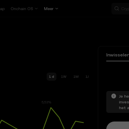
ap
Onchain OS
Meer
Inwissele
1 d
1W
1M
1J
Je he
inves
het a