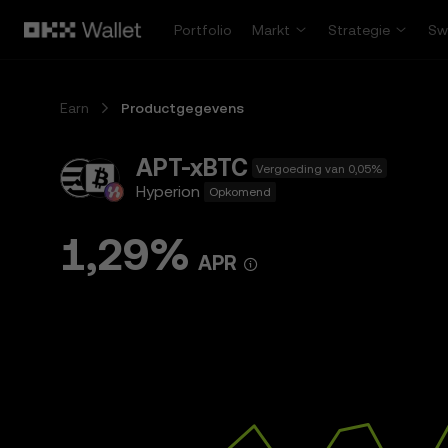
Overslaan naar hoofdinhoud
Portfolio
Markt
Strategie
Sw
Earn
Productgegevens
APT-xBTC
Vergoeding van 0,05%
Hyperion
Opkomend
1,29%
APR