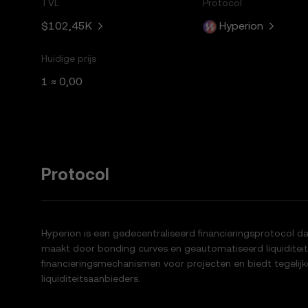
TVL
Protocol
$102,45K
Hyperion
Huidige prijs
1 ≈ 0,00
Protocol
Hyperion is een gedecentraliseerd financieringsprotocol dat
maakt door bonding curves en geautomatiseerd liquiditei
financieringsmechanismen voor projecten en biedt tegelij
liquiditeitsaanbieders.