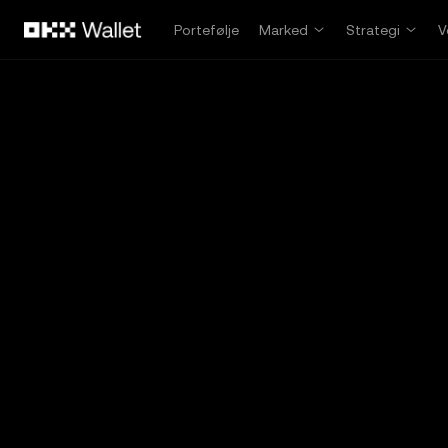
Hopp over til hovedinnhold
Portefølje
Marked
Strategi
V