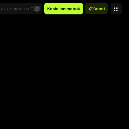
/
Koble lommebok
Boost