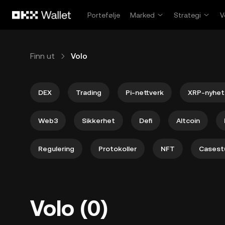
Hopp over til hovedinnhold
Portefølje
Marked
Strategi
V
Finn ut
Volo
DEX
Trading
Pi-nettverk
XRP-nyhet
Web3
Sikkerhet
Defi
Altcoin
Regulering
Protokoller
NFT
Casest
Volo (0)