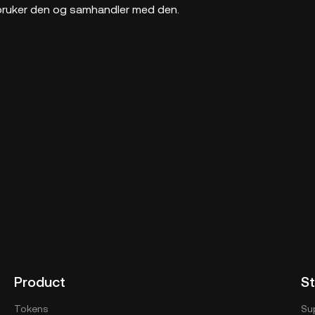
bruker den og samhandler med den.
Product
St
Tokens
Su