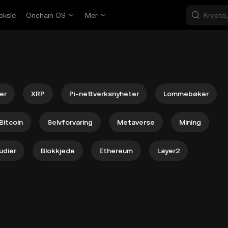
eksle
Onchain OS
Mer
er
XRP
Pi-nettverksnyheter
Lommebøker
Bitcoin
Selvforvaring
Metaverse
Mining
udier
Blokkjede
Ethereum
Layer2