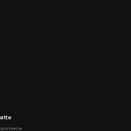
øtte
pportsenter