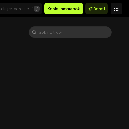
/
Koble lommebok
Boost