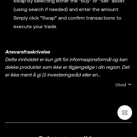
swap by selecting either the “Buy” or “Sell” asset
(using search if needed) and enter the amount.
Simply click “Swap” and confirm transactions to
execute your trade.
Ansvarsfraskrivelse
Dette innholdet er kun gitt for informasjonsformål og kan
dekke produkter som ikke er tilgjengelige i din region. Det
er ikke ment å gi (i) investeringsråd eller en
investeringsanbefaling, (ii) et tilbud eller oppfordring til å
Utvid
kjøpe, selge, eller holde krypto / digitale aktiva, eller (iii)
finansiell, regnskapsmessig, juridisk, eller skattemessig
rådgivning. En beholdning av krypto / digitale aktiva,
inkludert stablecoins og NFT-er, innebærer høy grad av
risiko og kan svinge mye. Du bør vurdere nøye om trading
eller holding av krypto / digitale aktiva egner seg for deg i
lys av den økonomiske situasjonen din. Rådfør deg med