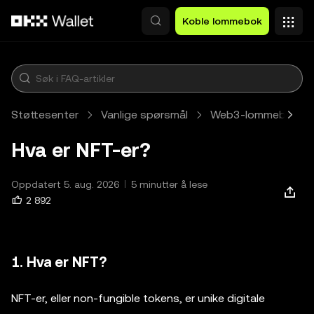
Hopp over til hovedinnhold
Koble lommebok
Støttesenter
Vanlige spørsmål
Web3-lommebok
Hva er NFT-er?
Oppdatert 5. aug. 2026
5 minutter å lese
2 892
1. Hva er NFT?
NFT-er, eller non-fungible tokens, er unike digitale