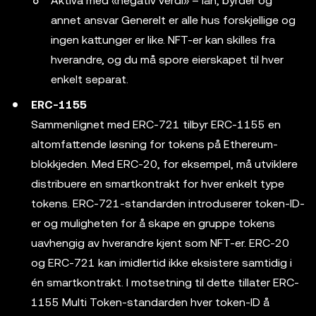
Aktiva med «negativ verdi» – lån, byrder og
annet ansvar Generelt er alle hus forskjellige og
ingen kattunger er like. NFT-er kan skilles fra
hverandre, og du må spore eierskapet til hver
enkelt separat.
ERC-1155
Sammenlignet med ERC-721 tilbyr ERC-1155 en
altomfattende løsning for tokens på Ethereum-
blokkjeden. Med ERC-20, for eksempel, må utviklere
distribuere en smartkontrakt for hver enkelt type
tokens. ERC-721-standarden introduserer token-ID-
er og muligheten for å skape en gruppe tokens
uavhengig av hverandre kjent som NFT-er. ERC-20
og ERC-721 kan imidlertid ikke eksistere samtidig i
én smartkontrakt. I motsetning til dette tillater ERC-
1155 Multi Token-standarden hver token-ID å