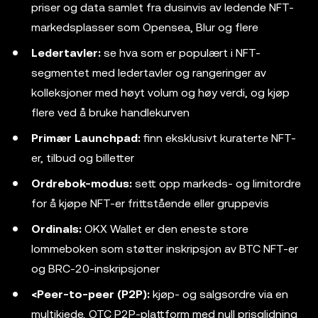
priser og data samlet fra dusinvis av ledende NFT-
markedsplasser som Opensea, Blur og flere
Ledertavler:
se hva som er populært i NFT-
segmentet med ledertavler og rangeringer av
kolleksjoner med høyt volum og høy verdi, og kjøp
flere ved å bruke handlekurven
Primær Launchpad:
finn eksklusivt kuraterte NFT-
er, tilbud og billetter
Ordrebok-modus:
sett opp markeds- og limitordre
for å kjøpe NFT-er frittstående eller gruppevis
Ordinals:
OKX Wallet er den eneste store
lommeboken som støtter inskripsjon av BTC NFT-er
og BRC-20-inskripsjoner
<Peer-to-peer (P2P):
kjøp- og salgsordre via en
multikjede, OTC P2P-plattform med null prisglidning