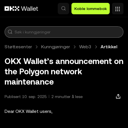
Hopp over til hovedinnhold
Koble lommebok
Støttesenter
Kunngjøringer
Web3
Artikkel
OKX Wallet’s announcement on
the Polygon network
maintenance
Publisert 10. sep. 2025
2 minutter å lese
Dear OKX Wallet users,