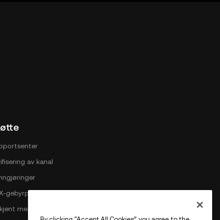
øtte
pportsenter
ifisering av kanal
nngjøringer
X-gebyrplan
i kjent med OKX
By clicking “Accept All Cookies”, you agree to the