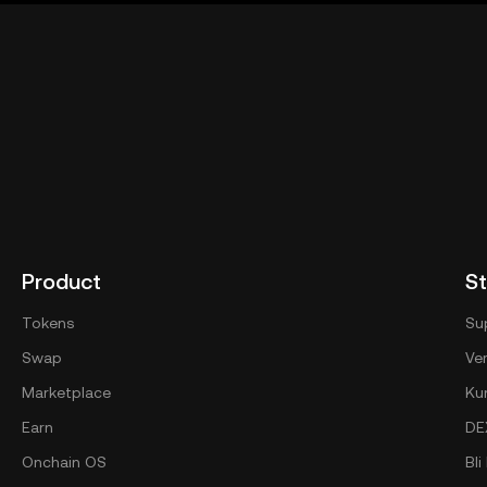
Product
St
Tokens
Su
Swap
Ver
Marketplace
Ku
Earn
DE
Onchain OS
Bl