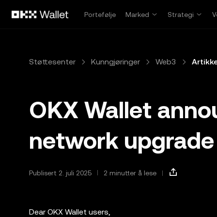
Hopp over til hovedinnhold
Portefølje
Marked
Strategi
V
Støttesenter
Kunngjøringer
Web3
Artikke
OKX Wallet annou
network upgrade
Publisert 2. juli 2025
2 minutter å lese
Dear OKX Wallet users,