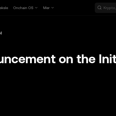
eksle
Onchain OS
Mer
l
ncement on the Init