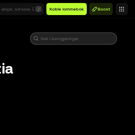
/
Koble lommebok
Boost
ia